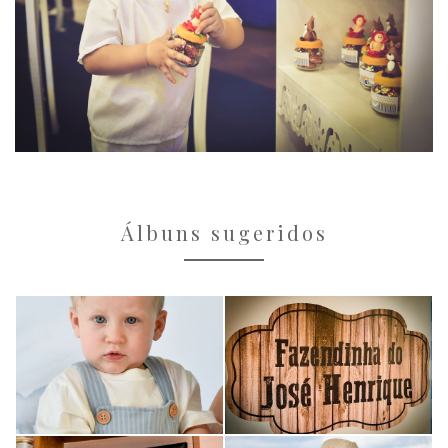
Álbuns sugeridos
ANIVERSÁRIOS
ANIVERSÁRIOS
Benício - 1 ano
José Henrique - 1
Aninho
19
503
ANIVERSÁRIOS
ANIVERSÁRIOS