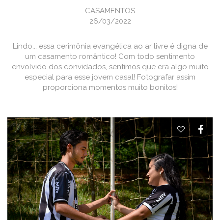
CASAMENTOS
26/03/2022
Lindo... essa cerimônia evangélica ao ar livre é digna de
um casamento romântico! Com todo sentimento
envolvido dos convidados, sentimos que era algo muito
especial para esse jovem casal! Fotografar assim
proporciona momentos muito bonitos!