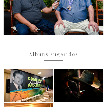
Álbuns sugeridos
GRANDES EVENTOS
GRANDES EVENTOS
Comenda Alysson
FENACEN 2025
Paolinelli 2025
751
517
GRANDES EVENTOS
28