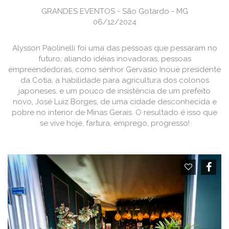
GRANDES EVENTOS - São Gotardo - MG
06/12/2024
Alysson Paolinelli foi uma das pessoas que pessaram no
futuro, aliando idéias inovadoras, pessoas
empreendedoras, como senhor Gervasio Inoue presidente
da Cotia, a habilidade para agricultura dos colonos
japoneses, e um pouco de insistência de um prefeito
novo, José Luiz Borges, de uma cidade desconhecida e
pobre no interior de Minas Gerais. O resultado é isso que
se vive hoje, fartura, emprego, progresso!